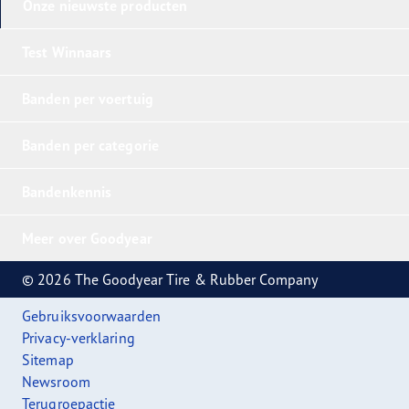
Onze nieuwste producten
Test Winnaars
Banden per voertuig
Banden per categorie
Bandenkennis
Meer over Goodyear
© 2026 The Goodyear Tire & Rubber Company
Gebruiksvoorwaarden
Privacy-verklaring
Sitemap
Newsroom
Terugroepactie