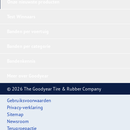
Onze nieuwste producten
Test Winnaars
Banden per voertuig
Banden per categorie
Bandenkennis
Meer over Goodyear
© 2026 The Goodyear Tire & Rubber Company
Gebruiksvoorwaarden
Privacy-verklaring
Sitemap
Newsroom
Terugroepactie