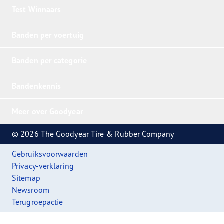
Test Winnaars
Banden per voertuig
Banden per categorie
Bandenkennis
Meer over Goodyear
© 2026 The Goodyear Tire & Rubber Company
Gebruiksvoorwaarden
Privacy-verklaring
Sitemap
Newsroom
Terugroepactie