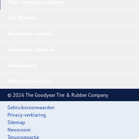
Onze nieuwste producten
Test Winnaars
Banden per voertuig
Banden per categorie
Bandenkennis
Meer over Goodyear
© 2026 The Goodyear Tire & Rubber Company
Gebruiksvoorwaarden
Privacy-verklaring
Sitemap
Newsroom
Terugroepactie