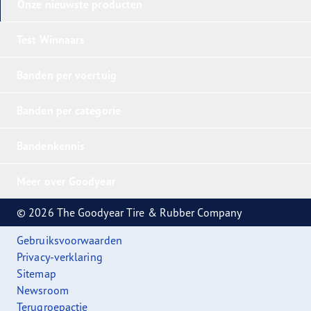
Onze nieuwste producten
Test Winnaars
Banden per voertuig
Banden per categorie
Bandenkennis
Meer over Goodyear
© 2026 The Goodyear Tire & Rubber Company
Gebruiksvoorwaarden
Privacy-verklaring
Sitemap
Newsroom
Terugroepactie