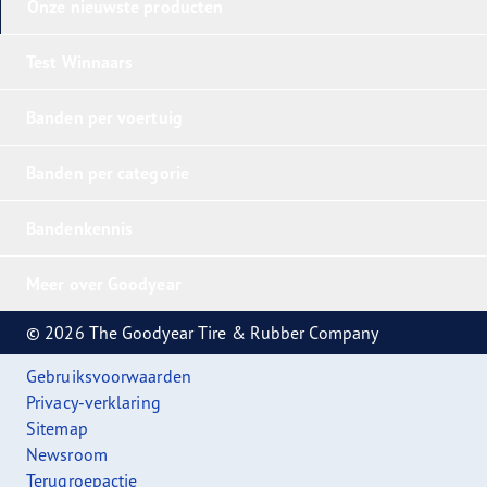
Onze nieuwste producten
Test Winnaars
Banden per voertuig
Banden per categorie
Bandenkennis
Meer over Goodyear
© 2026 The Goodyear Tire & Rubber Company
Gebruiksvoorwaarden
Privacy-verklaring
Sitemap
Newsroom
Terugroepactie