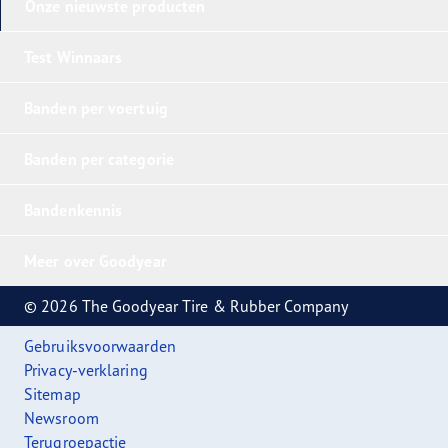
Onze nieuwste producten
Test Winnaars
Banden per voertuig
Banden per categorie
Bandenkennis
Meer over Goodyear
© 2026 The Goodyear Tire & Rubber Company
Gebruiksvoorwaarden
Privacy-verklaring
Sitemap
Newsroom
Terugroepactie