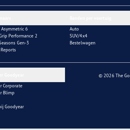
aGrip Performance 3
nnaars
Banden per voertuig
 Asymmetric 6
Auto
tGrip Performance 2
SUV/4x4
4Seasons Gen-3
Bestelwagen
t Reports
er Goodyear
© 2026 The Go
r Corporate
r Blimp
ij Goodyear