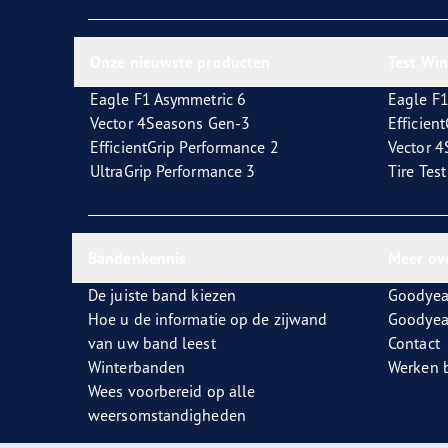
Zorg dragen voor je banden
Goodyear Blimp
Ultr
Onze nieuwste producten
Test Wi
Eagle F1 Asymmetric 6
Eagle F1
Vector 4Seasons Gen-3
Efficien
EfficientGrip Performance 2
Vector 
UltraGrip Performance 3
Tire Tes
Bandenkennis
Meer ov
De juiste band kiezen
Goodyea
Hoe u de informatie op de zijwand
Goodyea
van uw band leest
Contact
Winterbanden
Werken b
Wees voorbereid op alle
weersomstandigheden