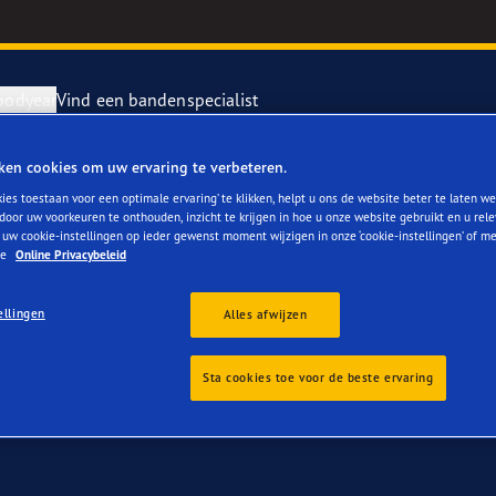
oodyear
Vind een bandenspecialist
ken cookies om uw ervaring te verbeteren.
or BMW X3 & X3 M ko
repareren en vervangen van je banden
ientgrip Performance 2
ies toestaan voor een optimale ervaring’ te klikken, helpt u ons de website beter te laten we
door uw voorkeuren te onthouden, inzicht te krijgen in hoe u onze website gebruikt en u rel
 uw cookie-instellingen op ieder gewenst moment wijzigen in onze ‘cookie-instellingen’ of m
rvebanden
or 4Seasons GEN-3
ze
Online Privacybeleid
ellingen
e F1 SuperSport
Alles afwijzen
year RACING
Sta cookies toe voor de beste ervaring
e F1 Asymmetric 6