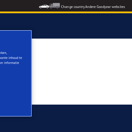
Change country
Andere Goodyear websites
pen
rken,
evante inhoud te
eer informatie