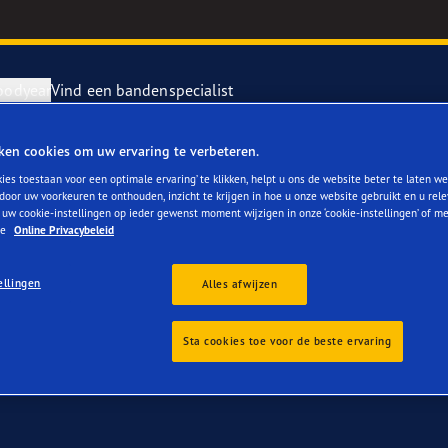
oodyear
Vind een bandenspecialist
ken cookies om uw ervaring te verbeteren.
or BMW M6 kopen
repareren en vervangen van je banden
ientgrip Performance 2
ies toestaan voor een optimale ervaring’ te klikken, helpt u ons de website beter te laten we
door uw voorkeuren te onthouden, inzicht te krijgen in hoe u onze website gebruikt en u rel
 uw cookie-instellingen op ieder gewenst moment wijzigen in onze ‘cookie-instellingen’ of m
rvebanden
or 4Seasons GEN-3
ze
Online Privacybeleid
ellingen
e F1 SuperSport
Alles afwijzen
year RACING
Sta cookies toe voor de beste ervaring
e F1 Asymmetric 6