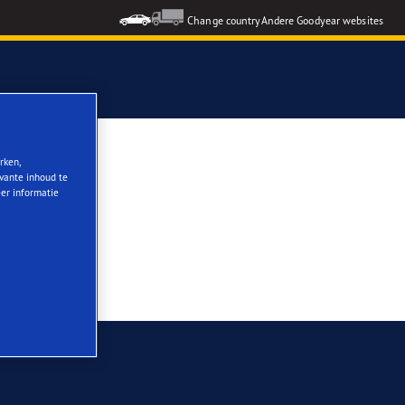
Change country
Andere Goodyear websites
rken,
evante inhoud te
eer informatie