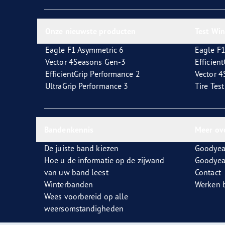
Zorg dragen voor je banden
Goodyear Blimp
Ultr
Onze nieuwste producten
Test Wi
Eagle F1 Asymmetric 6
Eagle F1
Vector 4Seasons Gen-3
Efficien
EfficientGrip Performance 2
Vector 
UltraGrip Performance 3
Tire Tes
Bandenkennis
Meer ov
De juiste band kiezen
Goodyea
Hoe u de informatie op de zijwand
Goodyea
van uw band leest
Contact
Winterbanden
Werken b
Wees voorbereid op alle
weersomstandigheden