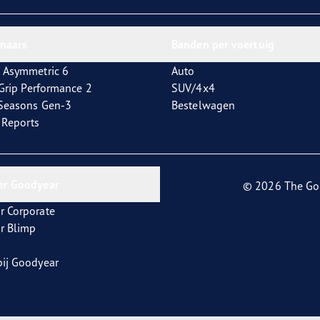
aGrip Performance 3
nnaars
Banden per voertuig
 Asymmetric 6
Auto
tGrip Performance 2
SUV/4x4
4Seasons Gen-3
Bestelwagen
t Reports
er Goodyear
© 2026 The Go
r Corporate
r Blimp
ij Goodyear