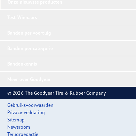
Onze nieuwste producten
Test Winnaars
Banden per voertuig
Banden per categorie
Bandenkennis
Meer over Goodyear
© 2026 The Goodyear Tire & Rubber Company
Gebruiksvoorwaarden
Privacy-verklaring
Sitemap
Newsroom
Terugroepactie