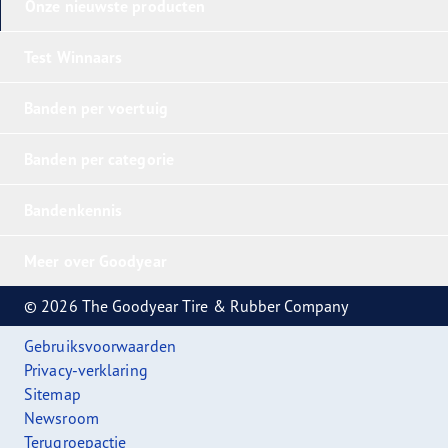
Onze nieuwste producten
Test Winnaars
Banden per voertuig
Banden per categorie
Bandenkennis
Meer over Goodyear
© 2026 The Goodyear Tire & Rubber Company
Gebruiksvoorwaarden
Privacy-verklaring
Sitemap
Newsroom
Terugroepactie