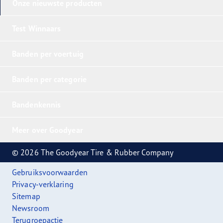
Onze nieuwste producten
Test Winnaars
Banden per voertuig
Banden per categorie
Bandenkennis
Meer over Goodyear
© 2026 The Goodyear Tire & Rubber Company
Gebruiksvoorwaarden
Privacy-verklaring
Sitemap
Newsroom
Terugroepactie