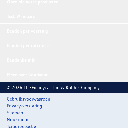
Onze nieuwste producten
Test Winnaars
Banden per voertuig
Banden per categorie
Bandenkennis
Meer over Goodyear
© 2026 The Goodyear Tire & Rubber Company
Gebruiksvoorwaarden
Privacy-verklaring
Sitemap
Newsroom
Terugroepactie