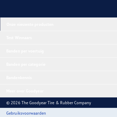
Onze nieuwste producten
Test Winnaars
Banden per voertuig
Banden per categorie
Bandenkennis
Meer over Goodyear
© 2026 The Goodyear Tire & Rubber Company
Gebruiksvoorwaarden