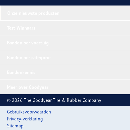
Onze nieuwste producten
Test Winnaars
Banden per voertuig
Banden per categorie
Bandenkennis
Meer over Goodyear
© 2026 The Goodyear Tire & Rubber Company
Gebruiksvoorwaarden
Privacy-verklaring
Sitemap