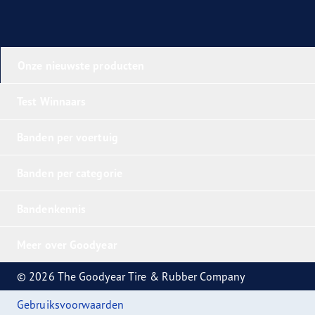
Onze nieuwste producten
Test Winnaars
Banden per voertuig
Banden per categorie
Bandenkennis
Meer over Goodyear
© 2026 The Goodyear Tire & Rubber Company
Gebruiksvoorwaarden