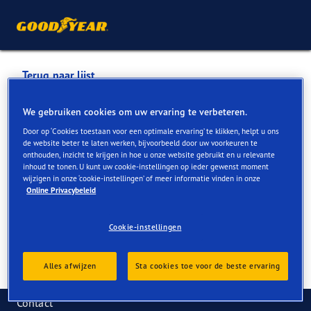
Terug naar lijst
CENTURY AUTOGROEP
We gebruiken cookies om uw ervaring te verbeteren.
Door op ‘Cookies toestaan voor een optimale ervaring’ te klikken, helpt u ons
de website beter te laten werken, bijvoorbeeld door uw voorkeuren te
Services die online en in de winkel beschikbaar zijn
onthouden, inzicht te krijgen in hoe u onze website gebruikt en u relevante
inhoud te tonen. U kunt uw cookie-instellingen op ieder gewenst moment
wijzigen in onze ‘cookie-instellingen’ of meer informatie vinden in onze
Online Privacybeleid
Contactgegevens
Services
Reviews
Cookie-instellingen
Alles afwijzen
Sta cookies toe voor de beste ervaring
Contact