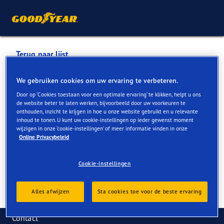
Terug naar lijst
PON CENTER NAARDEN
We gebruiken cookies om uw ervaring te verbeteren.
Door op ‘Cookies toestaan voor een optimale ervaring’ te klikken, helpt u ons
de website beter te laten werken, bijvoorbeeld door uw voorkeuren te
Services die online en in de winkel beschikbaar zijn
onthouden, inzicht te krijgen in hoe u onze website gebruikt en u relevante
inhoud te tonen. U kunt uw cookie-instellingen op ieder gewenst moment
wijzigen in onze ‘cookie-instellingen’ of meer informatie vinden in onze
Online Privacybeleid
Contactgegevens
Services
Reviews
Cookie-instellingen
Alles afwijzen
Sta cookies toe voor de beste ervaring
Contact