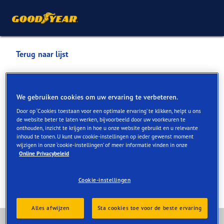
Terug naar lijst
Van Vliet Motorsport
We gebruiken cookies om uw ervaring te verbeteren.
Services die online en in de winkel beschikbaar zijn
Door op ‘Cookies toestaan voor een optimale ervaring’ te klikken, helpt u ons
de website beter te laten werken, bijvoorbeeld door uw voorkeuren te
onthouden, inzicht te krijgen in hoe u onze website gebruikt en u relevante
inhoud te tonen. U kunt uw cookie-instellingen op ieder gewenst moment
Contactgegevens
Services
Klantfaciliteiten
Revie
wijzigen in onze ‘cookie-instellingen’ of meer informatie vinden in onze
Online Privacybeleid
Cookie-instellingen
Alles afwijzen
Sta cookies toe voor de beste ervaring