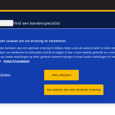
oodyear
Vind een bandenspecialist
ken cookies om uw ervaring te verbeteren.
repareren en vervangen van je banden
ientgrip Performance 2
ies toestaan voor een optimale ervaring’ te klikken, helpt u ons de website beter te laten we
door uw voorkeuren te onthouden, inzicht te krijgen in hoe u onze website gebruikt en u rel
 uw cookie-instellingen op ieder gewenst moment wijzigen in onze ‘cookie-instellingen’ of m
rvebanden
or 4Seasons GEN-3
ze
Online Privacybeleid
e F1 SuperSport
ellingen
Alles afwijzen
year RACING
Sta cookies toe voor de beste ervaring
e F1 Asymmetric 6