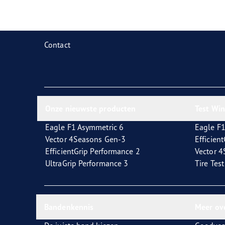
Zorg dragen voor je banden
Goodyear Blimp
Ultr
Contact
Onze nieuwste producten
Test Wi
Eagle F1 Asymmetric 6
Eagle F1
Vector 4Seasons Gen-3
Efficien
EfficientGrip Performance 2
Vector 
UltraGrip Performance 3
Tire Tes
Bandenkennis
Meer ov