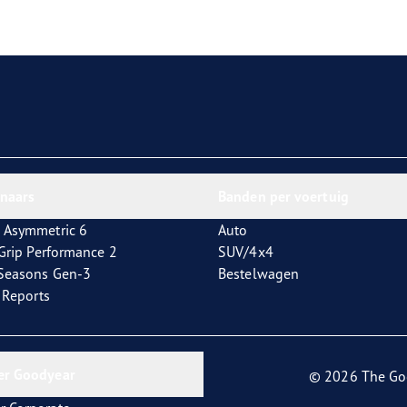
aGrip Performance 3
nnaars
Banden per voertuig
 Asymmetric 6
Auto
tGrip Performance 2
SUV/4x4
4Seasons Gen-3
Bestelwagen
t Reports
er Goodyear
© 2026 The Go