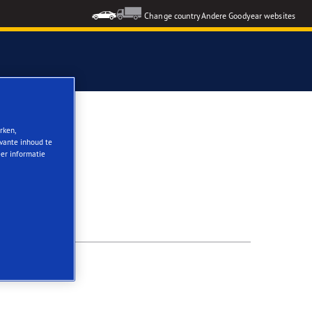
Change country
Andere Goodyear websites
rken,
evante inhoud te
eer informatie