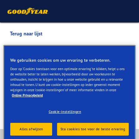
Terug naar lijst
Team Liemers Motoren
We gebruiken cookies om uw ervaring te verbeteren.
Services die online en in de winkel beschikbaar zijn
Door op ‘Cookies toestaan voor een optimale ervaring’ te klikken, helpt u ons
de website beter te laten werken, bijvoorbeeld door uw voorkeuren te
onthouden, inzicht te krijgen in hoe u onze website gebruikt en u relevante
inhoud te tonen. U kunt uw cookie-instellingen op ieder gewenst moment
Contactgegevens
Services
Klantfaciliteiten
Revie
wijzigen in onze ‘cookie-instellingen’ of meer informatie vinden in onze
Online Privacybeleid
Cookie-instellingen
Alles afwijzen
Sta cookies toe voor de beste ervaring