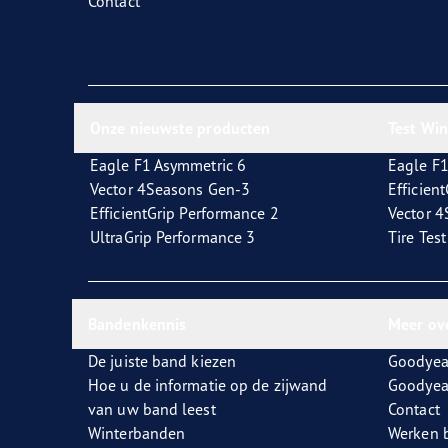
Contact
Onze nieuwste producten
Test Wi
Eagle F1 Asymmetric 6
Eagle F1
Vector 4Seasons Gen-3
Efficien
EfficientGrip Performance 2
Vector 
UltraGrip Performance 3
Tire Tes
Bandenkennis
Meer ov
De juiste band kiezen
Goodyea
Hoe u de informatie op de zijwand
Goodyea
van uw band leest
Contact
Winterbanden
Werken b