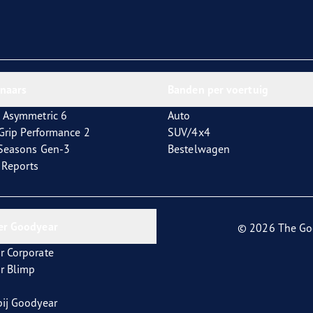
nnaars
Banden per voertuig
 Asymmetric 6
Auto
tGrip Performance 2
SUV/4x4
4Seasons Gen-3
Bestelwagen
t Reports
er Goodyear
© 2026 The Go
r Corporate
r Blimp
ij Goodyear