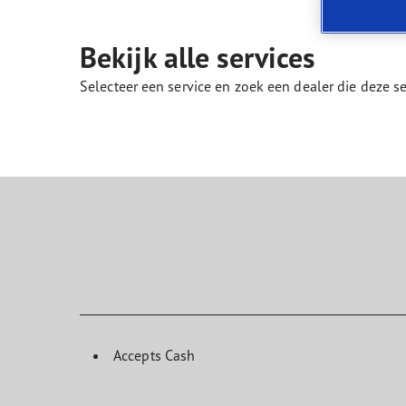
Zorg dragen voor je banden
Goodyear Blimp
Ultr
Bekijk alle services
Selecteer een service en zoek een dealer die deze 
Accepts Cash