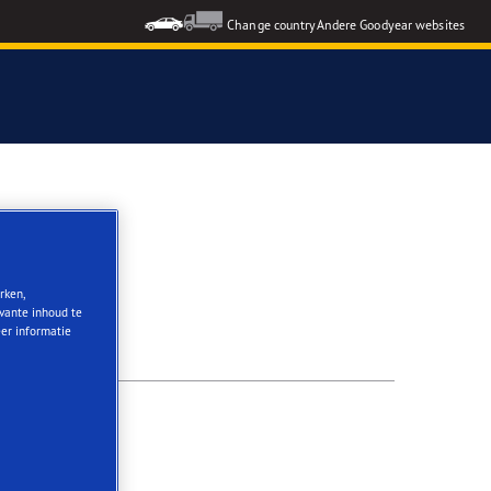
Change country
Andere Goodyear websites
rken,
evante inhoud te
eer informatie