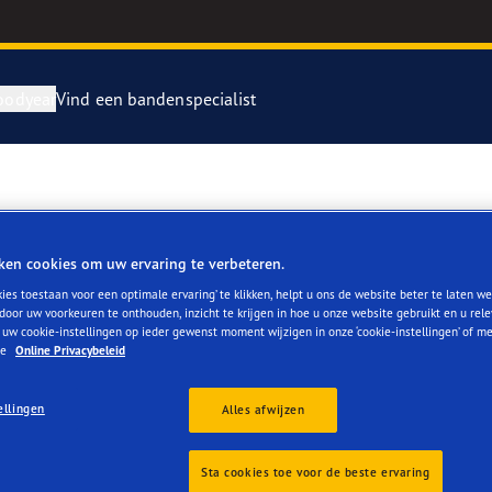
oodyear
Vind een bandenspecialist
repareren en vervangen van je banden
ientgrip Performance 2
M HEINO
rvebanden
or 4Seasons GEN-3
ken cookies om uw ervaring te verbeteren.
ies toestaan voor een optimale ervaring’ te klikken, helpt u ons de website beter te laten we
e F1 SuperSport
door uw voorkeuren te onthouden, inzicht te krijgen in hoe u onze website gebruikt en u rel
 uw cookie-instellingen op ieder gewenst moment wijzigen in onze ‘cookie-instellingen’ of m
ze
Online Privacybeleid
year RACING
ellingen
Alles afwijzen
Reviews
e F1 Asymmetric 6
Sta cookies toe voor de beste ervaring