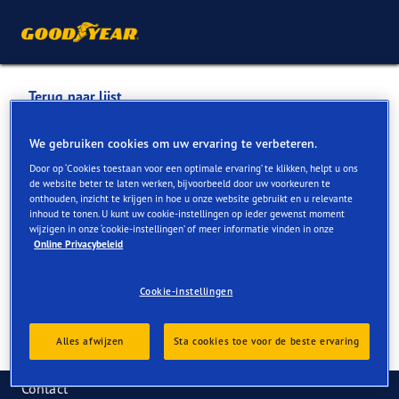
Terug naar lijst
VAN DEN BRUG
We gebruiken cookies om uw ervaring te verbeteren.
Door op ‘Cookies toestaan voor een optimale ervaring’ te klikken, helpt u ons
de website beter te laten werken, bijvoorbeeld door uw voorkeuren te
Services die online en in de winkel beschikbaar zijn
onthouden, inzicht te krijgen in hoe u onze website gebruikt en u relevante
inhoud te tonen. U kunt uw cookie-instellingen op ieder gewenst moment
wijzigen in onze ‘cookie-instellingen’ of meer informatie vinden in onze
Online Privacybeleid
Contactgegevens
Services
Reviews
Cookie-instellingen
Alles afwijzen
Sta cookies toe voor de beste ervaring
Contact