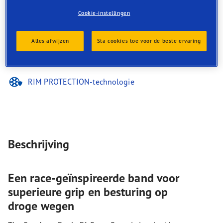
Superieure besturing
Rijstabiliteit, ook bij hoge snelheid
Cookie-instellingen
Beter nemen van bochten
Uitgebalanceerde prestaties op nat en droog wegdek
Alles afwijzen
Sta cookies toe voor de beste ervaring
RUN-ON-FLAT-technologie
RIM PROTECTION-technologie
Beschrijving
Een race-geïnspireerde band voor
superieure grip en besturing op
droge wegen