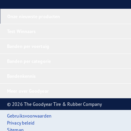
Onze nieuwste producten
Test Winnaars
Banden per voertuig
Banden per categorie
Bandenkennis
Meer over Goodyear
© 2026 The Goodyear Tire & Rubber Company
Gebruiksvoorwaarden
Privacy beleid
Sitemap