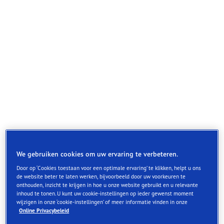
We gebruiken cookies om uw ervaring te verbeteren.
Door op ‘Cookies toestaan voor een optimale ervaring’ te klikken, helpt u ons
Een race-geïnspireerde band voor superieure grip en
de website beter te laten werken, bijvoorbeeld door uw voorkeuren te
onthouden, inzicht te krijgen in hoe u onze website gebruikt en u relevante
besturing op droge wegen
inhoud te tonen. U kunt uw cookie-instellingen op ieder gewenst moment
wijzigen in onze ‘cookie-instellingen’ of meer informatie vinden in onze
Online Privacybeleid
Superieure prestaties op droge oppervlakken