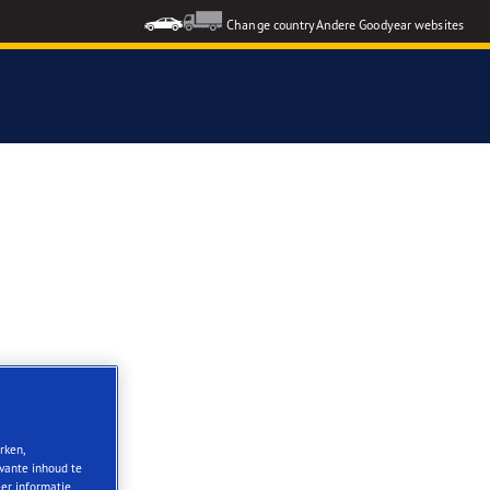
Change country
Andere Goodyear websites
rken,
evante inhoud te
eer informatie