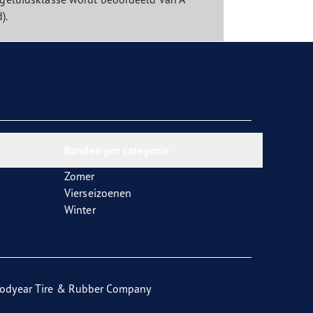
d).
Banden per categorie
Zomer
Vierseizoenen
Winter
odyear Tire & Rubber Company