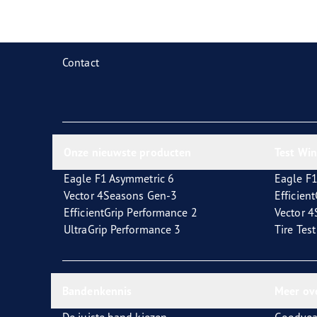
Contact
Onze nieuwste producten
Test Wi
Eagle F1 Asymmetric 6
Eagle F1
Vector 4Seasons Gen-3
Efficien
EfficientGrip Performance 2
Vector 
UltraGrip Performance 3
Tire Tes
Bandenkennis
Meer ov
De juiste band kiezen
Goodyea