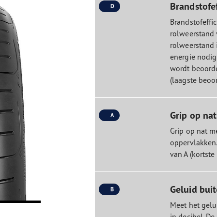
Brandstofef
D
Brandstofeffic
rolweerstand 
rolweerstand 
energie nodig
wordt beoorde
(laagste beoor
Grip op nat
A
Grip op nat m
oppervlakken
van A (kortste
Geluid bui
B
Meet het gelu
in decibel. D