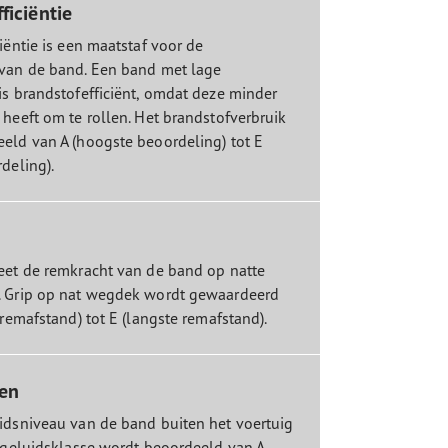
ficiëntie
iëntie is een maatstaf voor de
van de band. Een band met lage
is brandstofefficiënt, omdat deze minder
 heeft om te rollen. Het brandstofverbruik
eld van A (hoogste beoordeling) tot E
deling).
eet de remkracht van de band op natte
. Grip op nat wegdek wordt gewaardeerd
 remafstand) tot E (langste remafstand).
ten
idsniveau van de band buiten het voertuig
e geluidsklasse wordt beoordeeld van A