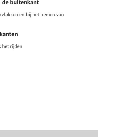
n de buitenkant
rvlakken en bij het nemen van
jkanten
s het rijden