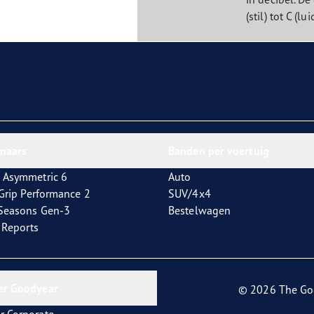
(stil) tot C (lui
nnaars
Banden per voertuig
 Asymmetric 6
Auto
tGrip Performance 2
SUV/4x4
4Seasons Gen-3
Bestelwagen
t Reports
er Goodyear
© 2026 The Go
r Corporate