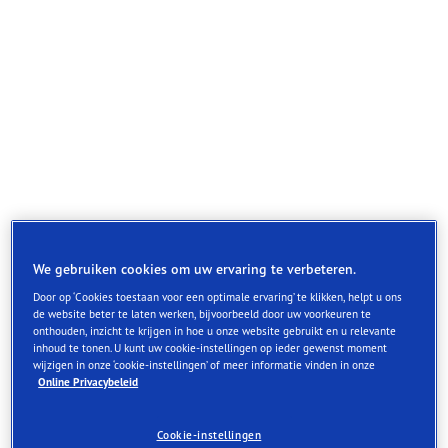
We gebruiken cookies om uw ervaring te verbeteren.
Door op ‘Cookies toestaan voor een optimale ervaring’ te klikken, helpt u ons
de website beter te laten werken, bijvoorbeeld door uw voorkeuren te
onthouden, inzicht te krijgen in hoe u onze website gebruikt en u relevante
inhoud te tonen. U kunt uw cookie-instellingen op ieder gewenst moment
Een race-geïnspireerde band voor superieure grip en
wijzigen in onze ‘cookie-instellingen’ of meer informatie vinden in onze
besturing op droge wegen
Online Privacybeleid
Superieure prestaties op droge oppervlakken
Cookie-instellingen