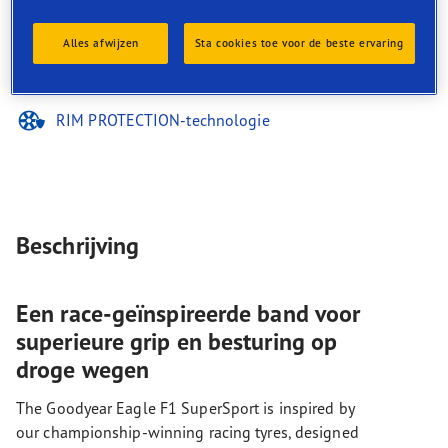
Superieure besturing
Rijstabiliteit, ook bij hoge snelheid
Alles afwijzen
Sta cookies toe voor de beste ervaring
Beter nemen van bochten
Uitgebalanceerde prestaties op nat en droog wegdek
RIM PROTECTION-technologie
Beschrijving
Een race-geïnspireerde band voor
superieure grip en besturing op
droge wegen
The Goodyear Eagle F1 SuperSport is inspired by
our championship-winning racing tyres, designed