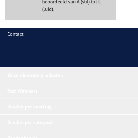
beoordeeld van A (stil) tot C
(luid).
Contact
Onze nieuwste producten
Test Winnaars
Banden per voertuig
Banden per categorie
Bandenkennis