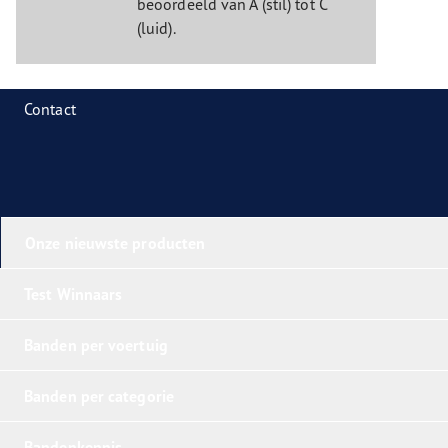
beoordeeld van A (stil) tot C
(luid).
Contact
Onze nieuwste producten
Test Winnaars
Banden per voertuig
Banden per categorie
Bandenkennis