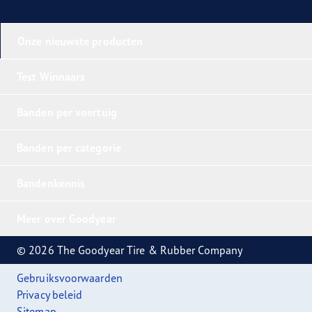
Onze nieuwste producten
Test Winnaars
Banden per voertuig
Banden per categorie
Bandenkennis
Meer over Goodyear
© 2026 The Goodyear Tire & Rubber Company
Gebruiksvoorwaarden
Privacy beleid
Sitemap