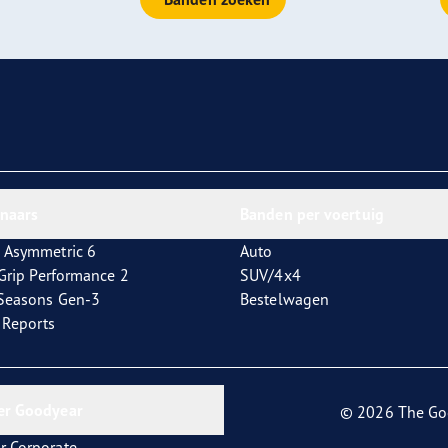
aGrip Performance 3
nnaars
Banden per voertuig
 Asymmetric 6
Auto
tGrip Performance 2
SUV/4x4
4Seasons Gen-3
Bestelwagen
t Reports
er Goodyear
© 2026 The Go
r Corporate