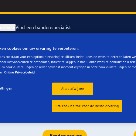
oodyear
Vind een bandenspecialist
ken cookies om uw ervaring te verbeteren.
n zijn een goede
repareren en vervangen van je banden
ientgrip Performance 2
ies toestaan voor een optimale ervaring’ te klikken, helpt u ons de website beter te laten we
door uw voorkeuren te onthouden, inzicht te krijgen in hoe u onze website gebruikt en u rel
 uw cookie-instellingen op ieder gewenst moment wijzigen in onze ‘cookie-instellingen’ of m
Opel
rvebanden
or 4Seasons GEN-3
ze
Online Privacybeleid
e F1 SuperSport
ellingen
Alles afwijzen
kelijke tests. Bovendien zijn wij de marktleider voor Europese
ip op nat als brandstofefficiëntie. Onze banden kunnen worden
In bepaalde gevallen worden ze zelfs standaard op de
year RACING
Sta cookies toe voor de beste ervaring
e F1 Asymmetric 6
Banden zoeken