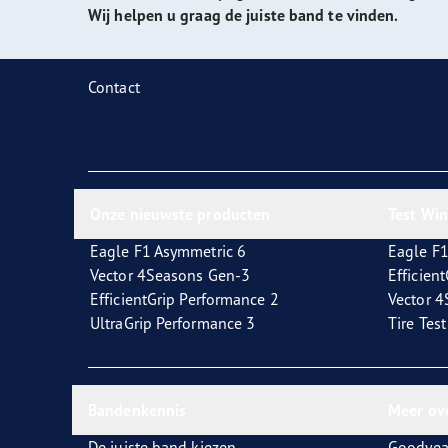
Zorg dragen voor je banden
Goodyear Blimp
Ultr
Wij helpen u graag de juiste band te vinden.
Contact
Onze nieuwste producten
Test Wi
Eagle F1 Asymmetric 6
Eagle F1
Vector 4Seasons Gen-3
Efficien
EfficientGrip Performance 2
Vector 
UltraGrip Performance 3
Tire Tes
Bandenkennis
Meer ov
De juiste band kiezen
Goodyea