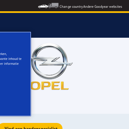
Change country
Andere Goodyear websites
rken,
evante inhoud te
eer informatie
Vind een bandenspecialist