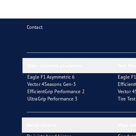
Zorg dragen voor je banden
Goodyear Blimp
Ultr
Contact
Onze nieuwste producten
Test Wi
Eagle F1 Asymmetric 6
Eagle F1
Vector 4Seasons Gen-3
Efficien
EfficientGrip Performance 2
Vector 
UltraGrip Performance 3
Tire Tes
Bandenkennis
Meer ov