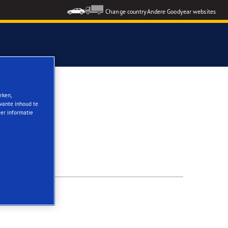
Change country
Andere Goodyear websites
rken,
evante inhoud te
eer informatie