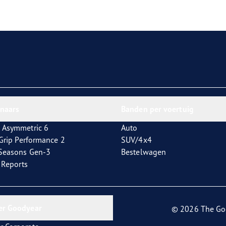
aGrip Performance 3
nnaars
Banden per voertuig
 Asymmetric 6
Auto
tGrip Performance 2
SUV/4x4
4Seasons Gen-3
Bestelwagen
t Reports
er Goodyear
© 2026 The Go