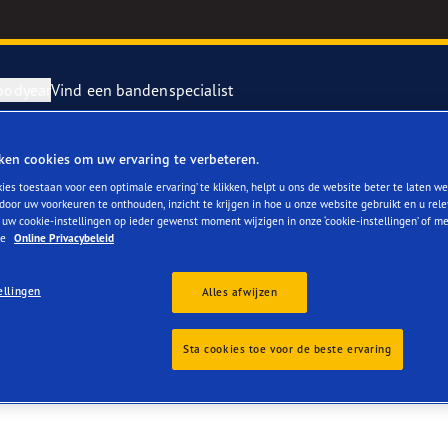
oodyear
Vind een bandenspecialist
ken cookies om uw ervaring te verbeteren.
repareren en vervangen van je banden
ientgrip Performance 2
ies toestaan voor een optimale ervaring’ te klikken, helpt u ons de website beter te laten we
door uw voorkeuren te onthouden, inzicht te krijgen in hoe u onze website gebruikt en u rel
 uw cookie-instellingen op ieder gewenst moment wijzigen in onze ‘cookie-instellingen’ of m
rvebanden
or 4Seasons GEN-3
ze
Online Privacybeleid
e F1 SuperSport
ellingen
Alles afwijzen
year RACING
Sta cookies toe voor de beste ervaring
e F1 Asymmetric 6