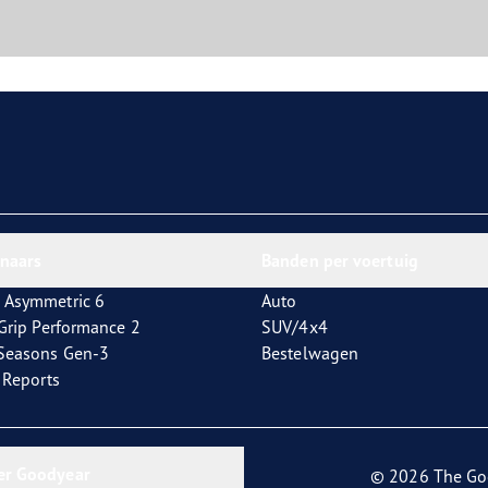
nnaars
Banden per voertuig
 Asymmetric 6
Auto
tGrip Performance 2
SUV/4x4
4Seasons Gen-3
Bestelwagen
t Reports
er Goodyear
© 2026 The Go