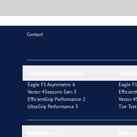
Contact
Onze nieuwste producten
Test Wi
Eagle F1 Asymmetric 6
Eagle F1
Vector 4Seasons Gen-3
Efficien
EfficientGrip Performance 2
Vector 
UltraGrip Performance 3
Tire Tes
Bandenkennis
Meer ov