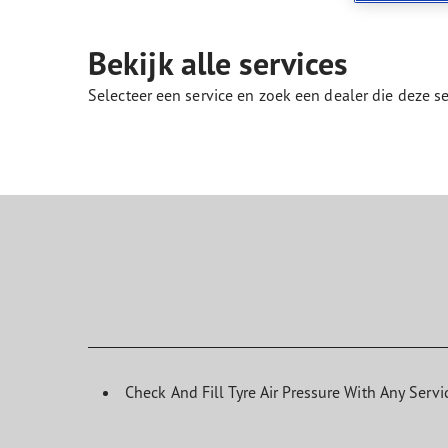
Zorg dragen voor je banden
Goodyear Blimp
Ultr
Bekijk alle services
Selecteer een service en zoek een dealer die deze 
Check And Fill Tyre Air Pressure With Any Servi