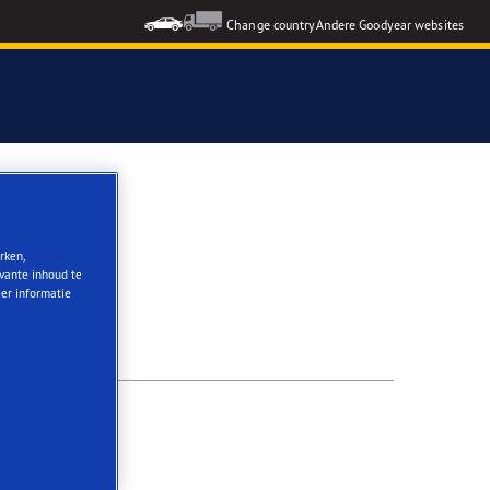
Change country
Andere Goodyear websites
rken,
evante inhoud te
eer informatie