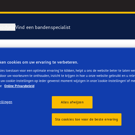
oodyear
Vind een bandenspecialist
repareren en vervangen van je banden
ientgrip Performance 2
ken cookies om uw ervaring te verbeteren.
EN
rvebanden
or 4Seasons GEN-3
ies toestaan voor een optimale ervaring’ te klikken, helpt u ons de website beter te laten we
door uw voorkeuren te onthouden, inzicht te krijgen in hoe u onze website gebruikt en u rel
 uw cookie-instellingen op ieder gewenst moment wijzigen in onze ‘cookie-instellingen’ of m
e F1 SuperSport
ze
Online Privacybeleid
ellingen
Alles afwijzen
year RACING
Reviews
e F1 Asymmetric 6
Sta cookies toe voor de beste ervaring