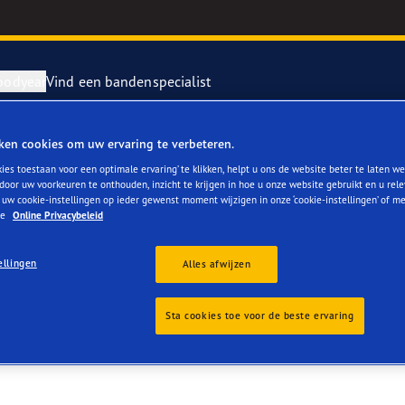
oodyear
Vind een bandenspecialist
ken cookies om uw ervaring te verbeteren.
repareren en vervangen van je banden
ientgrip Performance 2
ies toestaan voor een optimale ervaring’ te klikken, helpt u ons de website beter te laten we
door uw voorkeuren te onthouden, inzicht te krijgen in hoe u onze website gebruikt en u rel
RIE
 uw cookie-instellingen op ieder gewenst moment wijzigen in onze ‘cookie-instellingen’ of m
rvebanden
or 4Seasons GEN-3
ze
Online Privacybeleid
e F1 SuperSport
ellingen
Alles afwijzen
year RACING
Sta cookies toe voor de beste ervaring
e F1 Asymmetric 6