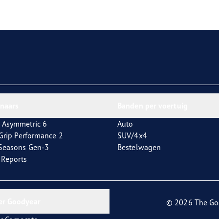
aGrip Performance 3
nnaars
Banden per voertuig
 Asymmetric 6
Auto
tGrip Performance 2
SUV/4x4
4Seasons Gen-3
Bestelwagen
t Reports
er Goodyear
© 2026 The Go