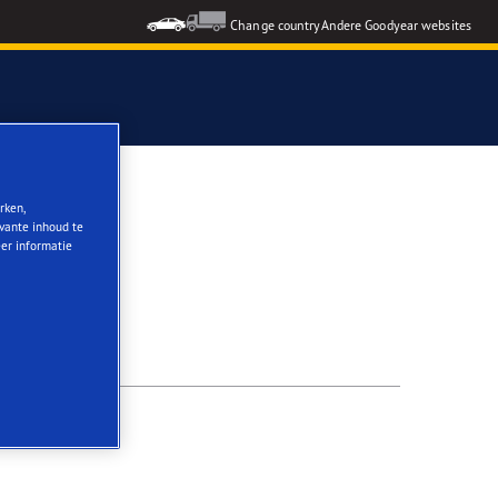
Change country
Andere Goodyear websites
rken,
evante inhoud te
eer informatie