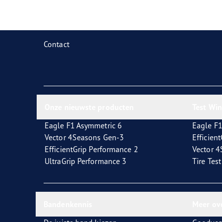
Zorg dragen voor je banden
Goodyear Blimp
Ultr
Contact
Onze nieuwste producten
Test Wi
Eagle F1 Asymmetric 6
Eagle F1
Vector 4Seasons Gen-3
Efficien
EfficientGrip Performance 2
Vector 
UltraGrip Performance 3
Tire Tes
Bandenkennis
Meer ov