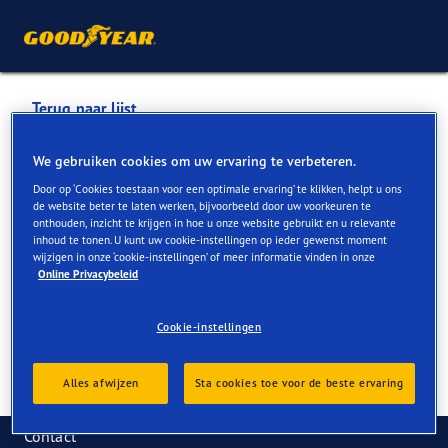
Terug naar lijst
GARAGE SCHOKKAERT BVBA
We gebruiken cookies om uw ervaring te verbeteren.
Door op ‘Cookies toestaan voor een optimale ervaring’ te klikken, helpt u ons
de website beter te laten werken, bijvoorbeeld door uw voorkeuren te
Services die online en in de winkel beschikbaar zijn
onthouden, inzicht te krijgen in hoe u onze website gebruikt en u relevante
inhoud te tonen. U kunt uw cookie-instellingen op ieder gewenst moment
wijzigen in onze ‘cookie-instellingen’ of meer informatie vinden in onze
Online Privacybeleid
Contactgegevens
Services
Cookie-instellingen
Alles afwijzen
Sta cookies toe voor de beste ervaring
Contact