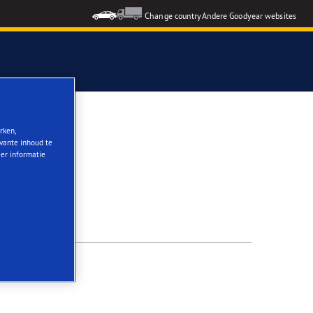
Change country
Andere Goodyear websites
rken,
evante inhoud te
eer informatie