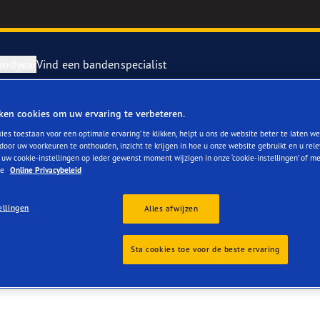
oodyear
Vind een bandenspecialist
ken cookies om uw ervaring te verbeteren.
repareren en vervangen van je banden
ientgrip Performance 2
ies toestaan voor een optimale ervaring’ te klikken, helpt u ons de website beter te laten we
door uw voorkeuren te onthouden, inzicht te krijgen in hoe u onze website gebruikt en u rel
 uw cookie-instellingen op ieder gewenst moment wijzigen in onze ‘cookie-instellingen’ of m
rvebanden
or 4Seasons GEN-3
ze
Online Privacybeleid
e F1 SuperSport
ellingen
Alles afwijzen
year RACING
Sta cookies toe voor de beste ervaring
e F1 Asymmetric 6