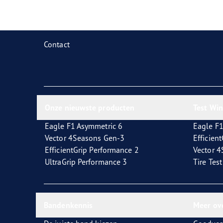
Zorg dragen voor je banden
Goodyear Blimp
Ultr
Contact
Onze nieuwste producten
Test Wi
Eagle F1 Asymmetric 6
Eagle F1
Vector 4Seasons Gen-3
Efficien
EfficientGrip Performance 2
Vector 
UltraGrip Performance 3
Tire Tes
Bandenkennis
Meer ov