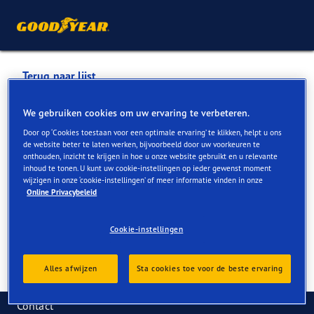
Terug naar lijst
GARAGE A. BAREE SA
We gebruiken cookies om uw ervaring te verbeteren.
Door op ‘Cookies toestaan voor een optimale ervaring’ te klikken, helpt u ons
de website beter te laten werken, bijvoorbeeld door uw voorkeuren te
Services die online en in de winkel beschikbaar zijn
onthouden, inzicht te krijgen in hoe u onze website gebruikt en u relevante
inhoud te tonen. U kunt uw cookie-instellingen op ieder gewenst moment
wijzigen in onze ‘cookie-instellingen’ of meer informatie vinden in onze
Online Privacybeleid
Contactgegevens
Services
Cookie-instellingen
Alles afwijzen
Sta cookies toe voor de beste ervaring
Contact