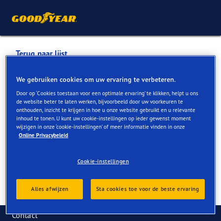
Terug naar lijst
GARAGE DUFOUR SA
We gebruiken cookies om uw ervaring te verbeteren.
Door op ‘Cookies toestaan voor een optimale ervaring’ te klikken, helpt u ons
de website beter te laten werken, bijvoorbeeld door uw voorkeuren te
Services die online en in de winkel beschikbaar zijn
onthouden, inzicht te krijgen in hoe u onze website gebruikt en u relevante
inhoud te tonen. U kunt uw cookie-instellingen op ieder gewenst moment
wijzigen in onze ‘cookie-instellingen’ of meer informatie vinden in onze
Online Privacybeleid
Contactgegevens
Services
Cookie-instellingen
Alles afwijzen
Sta cookies toe voor de beste ervaring
Contact