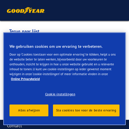
Terug naar lijst
DI NITTO MIDLIM
We gebruiken cookies om uw ervaring te verbeteren.
Door op ‘Cookies toestaan voor een optimale ervaring’ te klikken, helpt u ons
de website beter te laten werken, bijvoorbeeld door uw voorkeuren te
Services die online en in de winkel beschikbaar zijn
onthouden, inzicht te krijgen in hoe u onze website gebruikt en u relevante
inhoud te tonen. U kunt uw cookie-instellingen op ieder gewenst moment
wijzigen in onze ‘cookie-instellingen’ of meer informatie vinden in onze
Online Privacybeleid
Contactgegevens
Services
Cookie-instellingen
Alles afwijzen
Sta cookies toe voor de beste ervaring
Contact