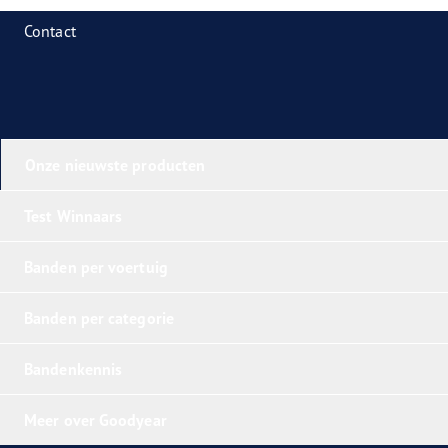
Contact
Onze nieuwste producten
Test Winnaars
Banden per voertuig
Banden per categorie
Bandenkennis
Meer over Goodyear