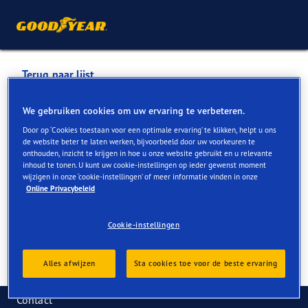
Terug naar lijst
RONDEAUX GARAGE
We gebruiken cookies om uw ervaring te verbeteren.
Door op ‘Cookies toestaan voor een optimale ervaring’ te klikken, helpt u ons
de website beter te laten werken, bijvoorbeeld door uw voorkeuren te
Services die online en in de winkel beschikbaar zijn
onthouden, inzicht te krijgen in hoe u onze website gebruikt en u relevante
inhoud te tonen. U kunt uw cookie-instellingen op ieder gewenst moment
wijzigen in onze ‘cookie-instellingen’ of meer informatie vinden in onze
Online Privacybeleid
Contactgegevens
Services
Cookie-instellingen
Alles afwijzen
Sta cookies toe voor de beste ervaring
Contact