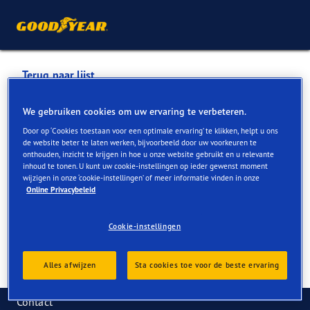
Terug naar lijst
AB AUTOMOTIVE BRUSSELS
We gebruiken cookies om uw ervaring te verbeteren.
Door op ‘Cookies toestaan voor een optimale ervaring’ te klikken, helpt u ons
de website beter te laten werken, bijvoorbeeld door uw voorkeuren te
Services die online en in de winkel beschikbaar zijn
onthouden, inzicht te krijgen in hoe u onze website gebruikt en u relevante
inhoud te tonen. U kunt uw cookie-instellingen op ieder gewenst moment
wijzigen in onze ‘cookie-instellingen’ of meer informatie vinden in onze
Online Privacybeleid
Contactgegevens
Services
Cookie-instellingen
Alles afwijzen
Sta cookies toe voor de beste ervaring
Contact