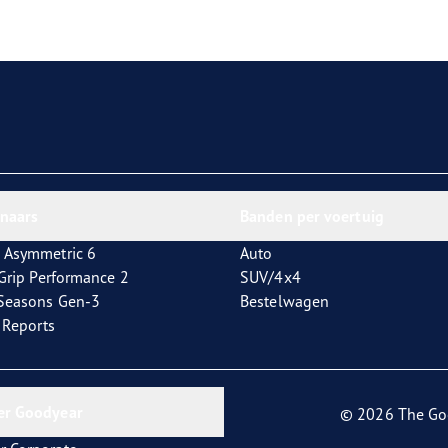
aGrip Performance 3
nnaars
Banden per voertuig
 Asymmetric 6
Auto
tGrip Performance 2
SUV/4x4
4Seasons Gen-3
Bestelwagen
t Reports
er Goodyear
© 2026 The Go