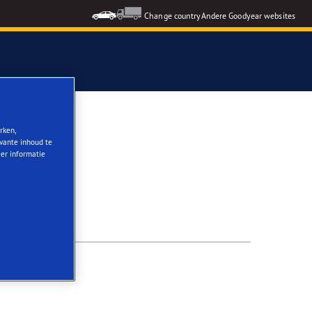
Change country
Andere Goodyear websites
rken,
evante inhoud te
eer informatie