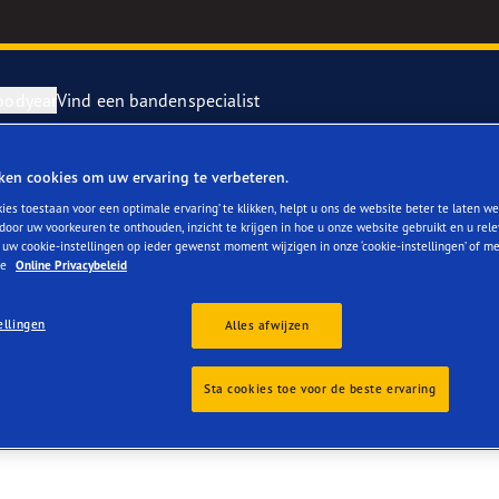
oodyear
Vind een bandenspecialist
ken cookies om uw ervaring te verbeteren.
repareren en vervangen van je banden
ientgrip Performance 2
ies toestaan voor een optimale ervaring’ te klikken, helpt u ons de website beter te laten we
door uw voorkeuren te onthouden, inzicht te krijgen in hoe u onze website gebruikt en u rel
 uw cookie-instellingen op ieder gewenst moment wijzigen in onze ‘cookie-instellingen’ of m
rvebanden
or 4Seasons GEN-3
ze
Online Privacybeleid
e F1 SuperSport
ellingen
Alles afwijzen
year RACING
Sta cookies toe voor de beste ervaring
e F1 Asymmetric 6