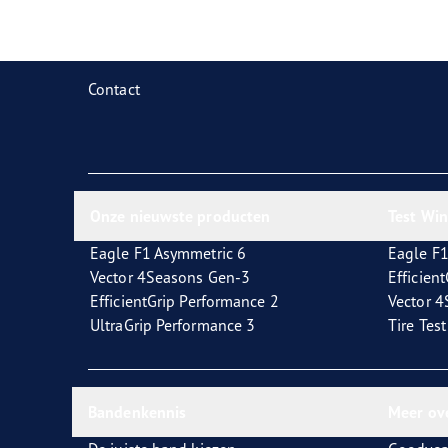
Zorg dragen voor je banden
Goodyear Blimp
Ultr
Contact
Onze nieuwste producten
Test Wi
Eagle F1 Asymmetric 6
Eagle F1
Vector 4Seasons Gen-3
Efficien
EfficientGrip Performance 2
Vector 
UltraGrip Performance 3
Tire Tes
Bandenkennis
Meer ov