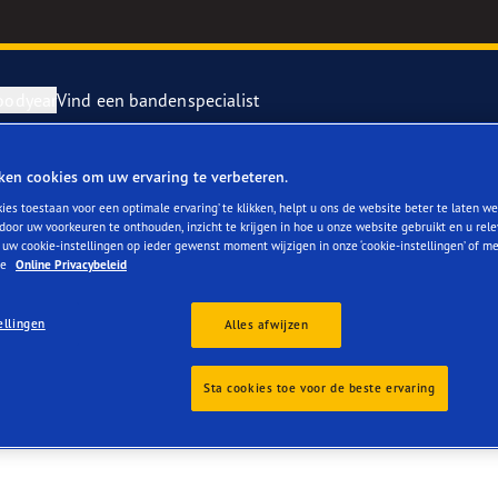
oodyear
Vind een bandenspecialist
ken cookies om uw ervaring te verbeteren.
repareren en vervangen van je banden
ientgrip Performance 2
ies toestaan voor een optimale ervaring’ te klikken, helpt u ons de website beter te laten we
door uw voorkeuren te onthouden, inzicht te krijgen in hoe u onze website gebruikt en u rel
 uw cookie-instellingen op ieder gewenst moment wijzigen in onze ‘cookie-instellingen’ of m
rvebanden
or 4Seasons GEN-3
ze
Online Privacybeleid
e F1 SuperSport
ellingen
Alles afwijzen
year RACING
Sta cookies toe voor de beste ervaring
e F1 Asymmetric 6