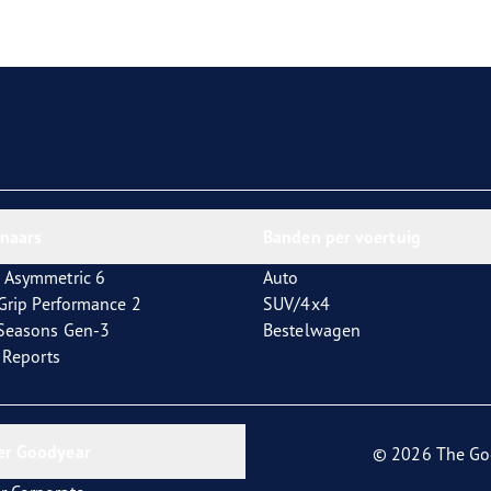
aGrip Performance 3
nnaars
Banden per voertuig
 Asymmetric 6
Auto
tGrip Performance 2
SUV/4x4
4Seasons Gen-3
Bestelwagen
t Reports
er Goodyear
© 2026 The Go