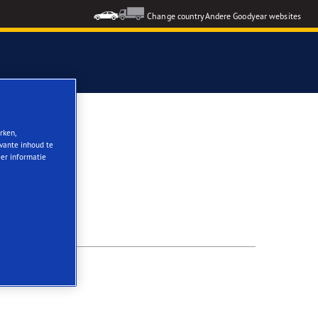
Change country
Andere Goodyear websites
rken,
evante inhoud te
eer informatie