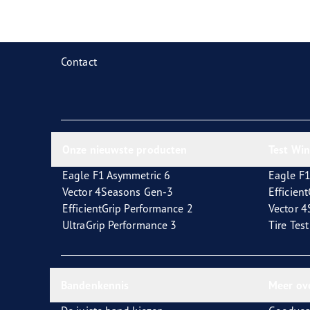
Zorg dragen voor je banden
Goodyear Blimp
Ultr
Contact
Onze nieuwste producten
Test Wi
Eagle F1 Asymmetric 6
Eagle F1
Vector 4Seasons Gen-3
Efficien
EfficientGrip Performance 2
Vector 
UltraGrip Performance 3
Tire Tes
Bandenkennis
Meer ov