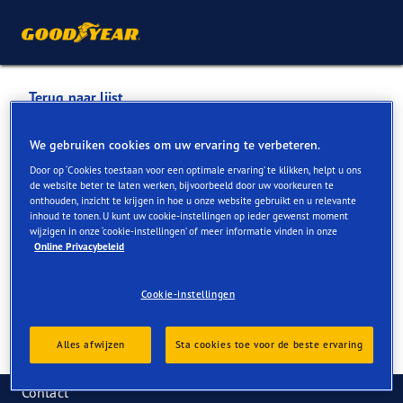
Terug naar lijst
GARAGE JM DEDERICKX
We gebruiken cookies om uw ervaring te verbeteren.
Door op ‘Cookies toestaan voor een optimale ervaring’ te klikken, helpt u ons
de website beter te laten werken, bijvoorbeeld door uw voorkeuren te
Services die online en in de winkel beschikbaar zijn
onthouden, inzicht te krijgen in hoe u onze website gebruikt en u relevante
inhoud te tonen. U kunt uw cookie-instellingen op ieder gewenst moment
wijzigen in onze ‘cookie-instellingen’ of meer informatie vinden in onze
Online Privacybeleid
Contactgegevens
Services
Cookie-instellingen
Alles afwijzen
Sta cookies toe voor de beste ervaring
Contact