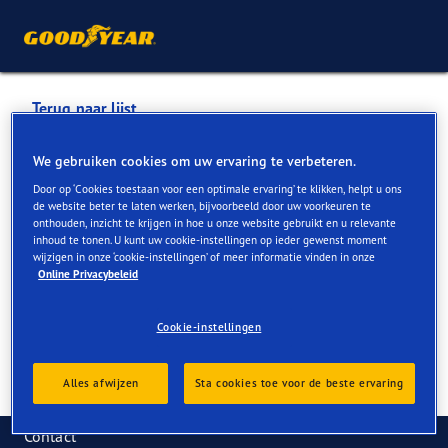
Terug naar lijst
VAN DEN BOSSCHE BVBA
We gebruiken cookies om uw ervaring te verbeteren.
Door op ‘Cookies toestaan voor een optimale ervaring’ te klikken, helpt u ons
de website beter te laten werken, bijvoorbeeld door uw voorkeuren te
Services die online en in de winkel beschikbaar zijn
onthouden, inzicht te krijgen in hoe u onze website gebruikt en u relevante
inhoud te tonen. U kunt uw cookie-instellingen op ieder gewenst moment
wijzigen in onze ‘cookie-instellingen’ of meer informatie vinden in onze
Online Privacybeleid
Contactgegevens
Services
Cookie-instellingen
Alles afwijzen
Sta cookies toe voor de beste ervaring
Contact