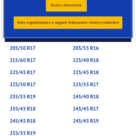
extra cuts in the tread called ‘sipes’. These provide extra
Összes elutasítása
bite to grip winter roads, hills and sharp corners, and
remove build-ups of snow.
Sütik engedélyezése a legjobb felhasználói élmény érdekében
More popular winter tyre sizes
205/50 R17
205/55 R16
215/60 R17
225/40 R18
225/45 R17
225/45 R18
225/50 R17
225/55 R17
235/35 R19
245/40 R18
235/45 R18
245/45 R17
245/45 R18
245/45 R19
255/35 R19