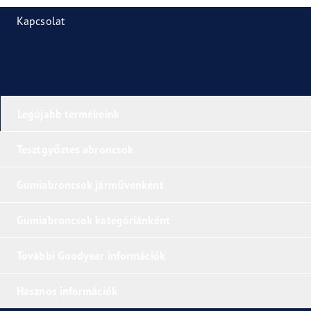
Kapcsolat
Legújabb termékeink
Tesztgyőztes abroncsok
Gumiabroncsok járművenként
Gumiabroncsok kategóriánként
További Goodyear információk
Hasznos információk