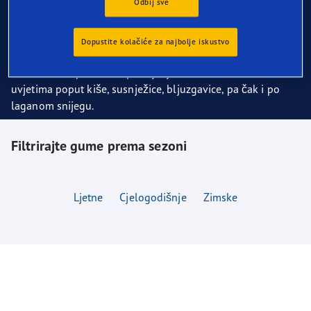
CJELOGODIŠNJE GUME
Odbij sve
Naše cjelogodišnje gume izvrsno su rješenje za
Dopustite kolačiće za najbolje iskustvo
sveobuhvatne performanse tijekom cijele godine po
čitavom nizu površina i promjenjivim vremenskim
uvjetima poput kiše, susnježice, bljuzgavice, pa čak i po
laganom snijegu.
Filtrirajte gume prema sezoni
Ljetne
Cjelogodišnje
Zimske