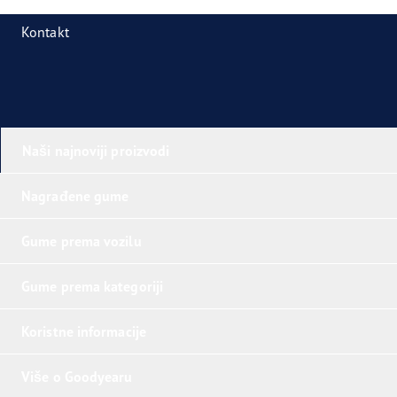
Kontakt
Naši najnoviji proizvodi
Nagrađene gume
Gume prema vozilu
Gume prema kategoriji
Koristne informacije
Više o Goodyearu