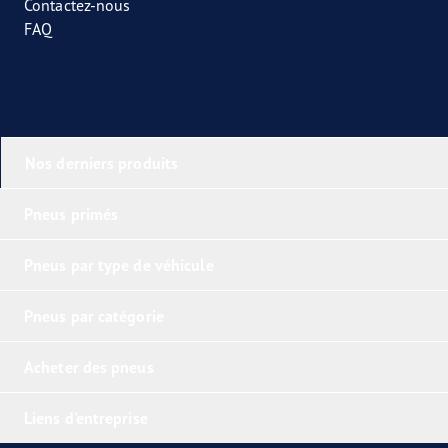
Contactez-nous
FAQ
Nos derniers produits
Pneus primés
Pneus par type de véhicule
Pneus par catégorie
Acheter des pneus
Liens d'entreprise