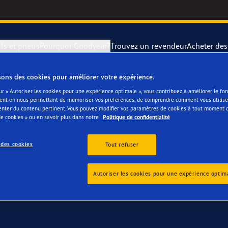
ls et pneus
Pourquoi Goodyear?
Trouvez un revendeur
Acheter de
sons des cookies pour améliorer votre expérience.
otre Mini Countryman
rer et changer vos pneus
year Blimp
UltraGrip Per
ur « Autoriser les cookies pour une expérience optimale », vous contribuez à améliorer le f
ent en nous permettant de mémoriser vos préférences, de comprendre comment vous utilisez
enter du contenu pertinent. Vous pouvez modifier vos paramètres de cookies à tout moment 
montagne
year RACING
Pneus par typ
e cookies » ou en savoir plus dans notre
Politique de confidentialité
 des cookies
e F1 SuperSport
Pneus Goodye
Tout refuser
ientgrip Performance 2
Autoriser les cookies pour une expérience optim
e F1 Asymmetric 6