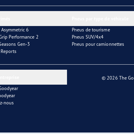
or 4Seasons GEN-3
rimés
Pneus par type de véhicule
 Asymmetric 6
Pneus de tourisme
tGrip Performance 2
Pneus SUV/4x4
4Seasons Gen-3
Pneus pour camionnettes
t Reports
entreprise
© 2026 The Go
 Goodyear
oodyear
ez-nous