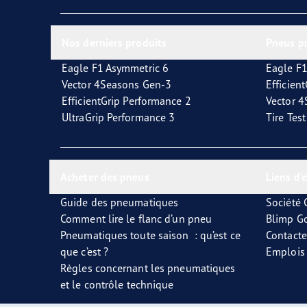
Prendre soin de vos pneus
Les conseils de Goodyear
Vect
Nos derniers produits
Pneus p
Eagle F1 Asymmetric 6
Eagle F1
Vector 4Seasons Gen-3
Efficien
EfficientGrip Performance 2
Vector 
UltraGrip Performance 3
Tire Tes
Acheter des pneus
Liens d'
Guide des pneumatiques
Société
Comment lire le flanc d’un pneu
Blimp G
Pneumatiques toute saison : qu’est ce
Contact
que c’est ?
Emplois
Règles concernant les pneumatiques
et le contrôle technique