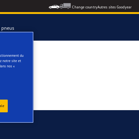
Change country
Autres sites Goodyear
s pneus
formance 3
onctionnement du
 notre site et
dans nos «
e
ar Eagle
ale