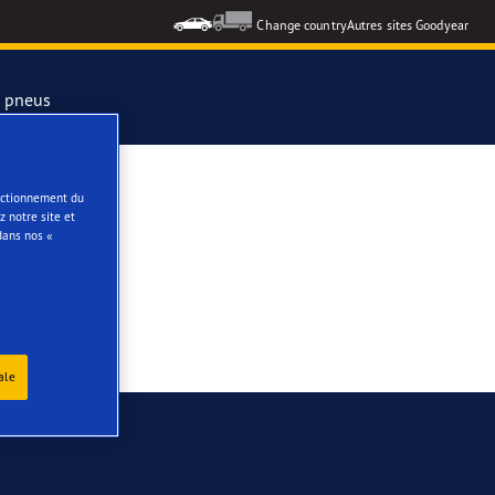
Change country
Autres sites Goodyear
s pneus
olo
formance 3
onctionnement du
 notre site et
dans nos «
e
ar Eagle
ale