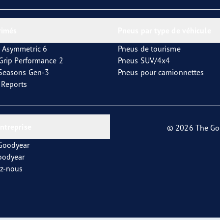
or 4Seasons GEN-3
rimés
Pneus par type de véhicule
 Asymmetric 6
Pneus de tourisme
tGrip Performance 2
Pneus SUV/4x4
4Seasons Gen-3
Pneus pour camionnettes
t Reports
entreprise
© 2026 The Go
 Goodyear
oodyear
ez-nous