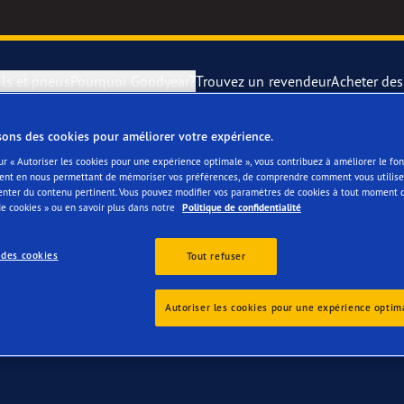
ls et pneus
Pourquoi Goodyear?
Trouvez un revendeur
Acheter de
sons des cookies pour améliorer votre expérience.
otre Mercedes Marco P
rer et changer vos pneus
year Blimp
UltraGrip Per
ur « Autoriser les cookies pour une expérience optimale », vous contribuez à améliorer le f
ent en nous permettant de mémoriser vos préférences, de comprendre comment vous utilisez
enter du contenu pertinent. Vous pouvez modifier vos paramètres de cookies à tout moment 
montagne
year RACING
Pneus par typ
e cookies » ou en savoir plus dans notre
Politique de confidentialité
 des cookies
e F1 SuperSport
Pneus Goodye
Tout refuser
ientgrip Performance 2
Autoriser les cookies pour une expérience optim
e F1 Asymmetric 6