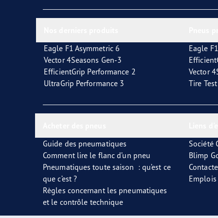
Prendre soin de vos pneus
Les conseils de Goodyear
Vect
Nos derniers produits
Pneus p
Eagle F1 Asymmetric 6
Eagle F1
Vector 4Seasons Gen-3
Efficien
EfficientGrip Performance 2
Vector 
UltraGrip Performance 3
Tire Tes
Acheter des pneus
Liens d'
Guide des pneumatiques
Société
Comment lire le flanc d’un pneu
Blimp G
Pneumatiques toute saison : qu’est ce
Contact
que c’est ?
Emplois
Règles concernant les pneumatiques
et le contrôle technique