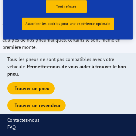
Tout refuser
Nos pneus ont été récompensés lors de nombreux tests
indépendants et nous proposons actuellement l’une des plus
Autoriser les cookies pour une expérience optimale
vastes gammes de tailles de pneus notés "A" vendus sur le
marché européen. La plupart des modèles peuvent être
équipés de nos pneumatiques. Certains le sont même en
première monte.
Tous les pneus ne sont pas compatibles avec votre
véhicule.
Permettez-nous de vous aider à trouver le bon
pneu.
Trouver un pneu
Trouver un revendeur
Contactez-nous
FAQ